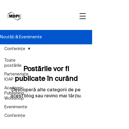
Noutăți & Evenimente
Conferințe
Toate
postările
Postările vor fi
Parteneriate
publicate în curând
IOAP
Academic
Descoperă alte categorii de pe
Publishing
acest blog sau revino mai târziu.
Workshop
Evenimente
Conferințe