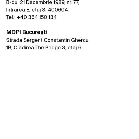
B-dul 21 Decembrie 1989, nr. 77,
Intrarea E, etaj 3, 400604
Tel.:
+40 364 150 134
MDPI București
Strada Sergent Constantin Ghercu
1B, Clădirea The Bridge 3, etaj 6
060071 Bucharest, Romania
Tel.:
+40 364 150 134
admin-romania@mdpi.com
Privacy Policy
Disclaimer
Terms & Conditions
Accessibility