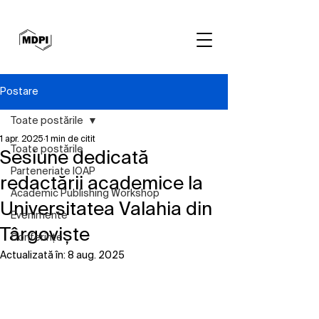
Postare
Toate postările
1 apr. 2025
1 min de citit
Toate postările
Sesiune dedicată
Parteneriate IOAP
redactării academice la
Academic Publishing Workshop
Universitatea Valahia din
Evenimente
Târgoviște
Conferințe
Actualizată în:
8 aug. 2025