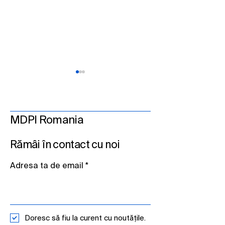
MDPI Romania
Rămâi în contact cu noi
MDPI România a susținut
MDPI România a
un workshop în cadrul
un workshop în 
Adresa ta de email
conferinței ICEMS
conferinței CoF
BIOMED
Doresc să fiu la curent cu noutățile.