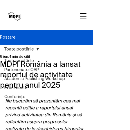
Postare
Toate postările
8 iun.
1 min de citit
Toate postările
MDPI România a lansat
Parteneriate IOAP
raportul de activitate
Academic Publishing Workshop
pentru anul 2025
Evenimente
Conferințe
Ne bucurăm să prezentăm cea mai 
recentă ediție a raportului anual 
privind activitatea din România și să 
reflectăm asupra progreselor 
realizate de la deschiderea birourilor 