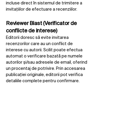
incluse direct în sistemul de trimitere a
invitațiilor de efectuare a recenziilor.
Reviewer Blast (Verificator de
conflicte de interese)
Editorii doresc să evite invitarea
recenzorilor care au un conflict de
interese cu autorii. Scilit poate efectua
automat o verificare bazată pe numele
autorilor și/sau adresele de email, oferind
un procentaj de potrivire. Prin accesarea
publicației originale, editorii pot verifica
detaliile complete pentru confirmare.
SciFeed
Autorii pot urmări cele mai noi cercetări
din toate editurile prin căutări
personalizate. Primesc notificări zilnice
sau săptămânale cu articole care îi
interesează, imediat ce apar în Scilit, de