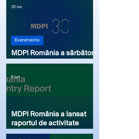
25 iun.
Evenimente
MDPI România a sărbătorit
aniversarea globală MDPI
8 iun.
MDPI România a lansat
raportul de activitate
pentru anul 2025