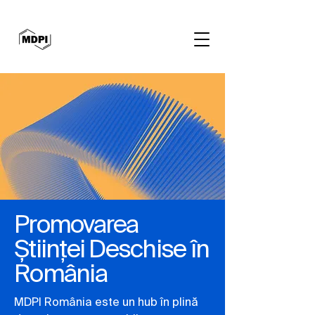
Promovarea
Științei Deschise în
România
MDPI România este un hub în plină