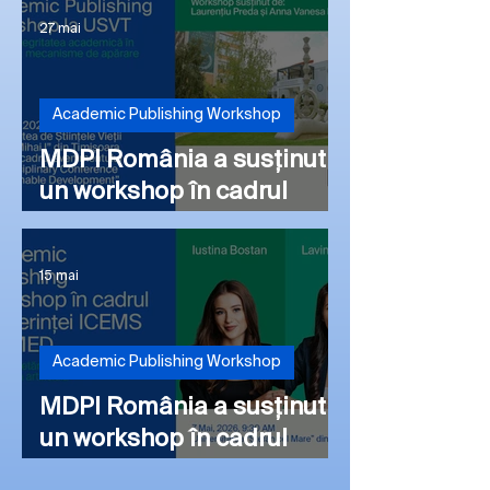
27 mai
Academic Publishing Workshop
MDPI România a susținut
un workshop în cadrul
conferinței
Multidisciplinary
15 mai
Conference on
Sustainable Development
Academic Publishing Workshop
MDPI România a susținut
un workshop în cadrul
conferinței ICEMS